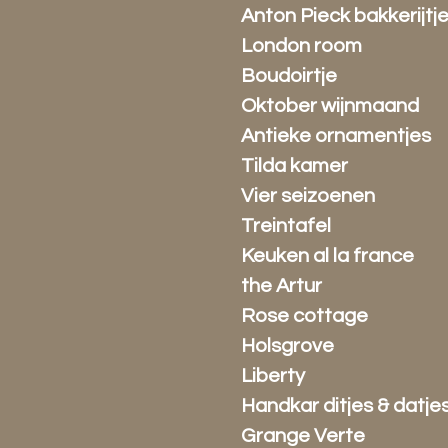
Anton Pieck bakkerijtj
London room
Boudoirtje
Oktober wijnmaand
Antieke ornamentjes
Tilda kamer
Vier seizoenen
Treintafel
Keuken al la france
the Artur
Rose cottage
Holsgrove
Liberty
Handkar ditjes & datje
Grange Verte