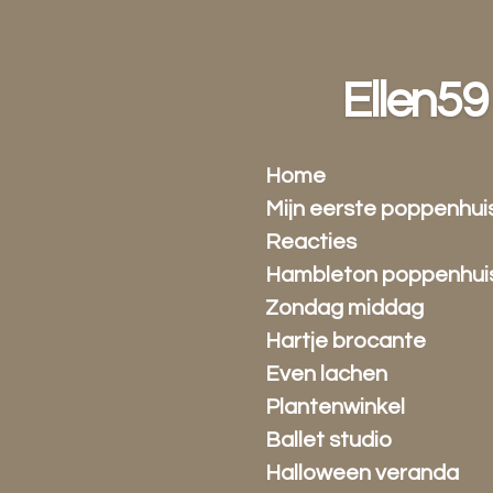
Ga
direct
naar
Ellen59
de
hoofdinhoud
Home
Mijn eerste poppenhui
Reacties
Hambleton poppenhui
Zondag middag
Hartje brocante
Even lachen
Plantenwinkel
Ballet studio
Halloween veranda