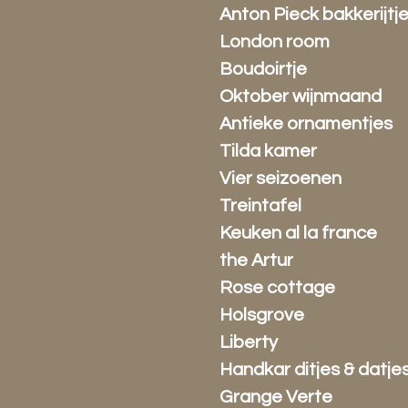
Anton Pieck bakkerijtj
London room
Boudoirtje
Oktober wijnmaand
Antieke ornamentjes
Tilda kamer
Vier seizoenen
Treintafel
Keuken al la france
the Artur
Rose cottage
Holsgrove
Liberty
Handkar ditjes & datje
Grange Verte