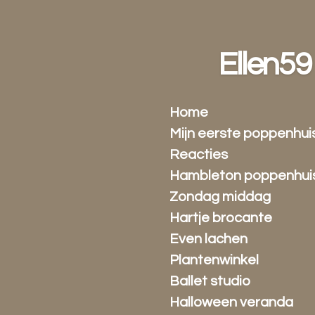
Ga
direct
naar
Ellen59
de
hoofdinhoud
Home
Mijn eerste poppenhui
Reacties
Hambleton poppenhui
Zondag middag
Hartje brocante
Even lachen
Plantenwinkel
Ballet studio
Halloween veranda