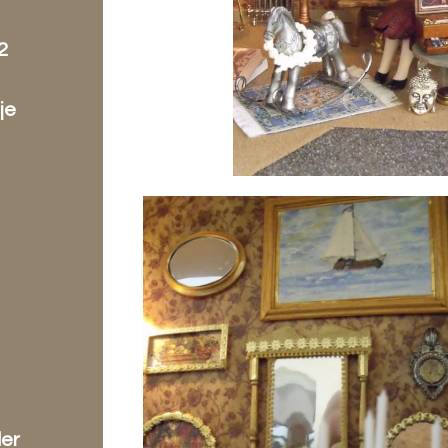
2
je
der