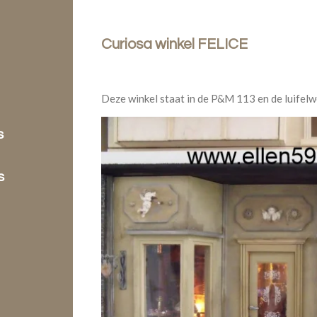
Curiosa winkel FELICE
Deze winkel staat in de P&M 113 en de luifel
s
s