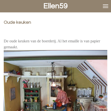
Ellen59
Ga
direct
naar
de
Oude keuken
hoofdinhoud
De oude keuken van de boerderij. Al het emaille is van papier
gemaakt.