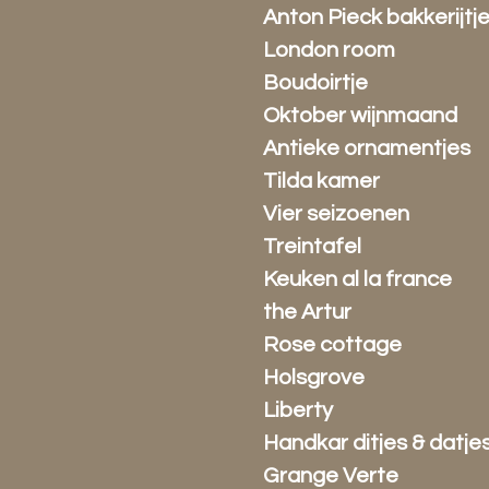
Anton Pieck bakkerijtj
London room
Boudoirtje
Oktober wijnmaand
Antieke ornamentjes
Tilda kamer
Vier seizoenen
Treintafel
Keuken al la france
the Artur
Rose cottage
Holsgrove
Liberty
Handkar ditjes & datje
Grange Verte