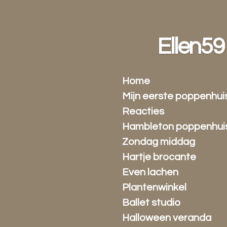
Ga
direct
naar
Ellen59
de
hoofdinhoud
Home
Mijn eerste poppenhui
Reacties
Hambleton poppenhui
Zondag middag
Hartje brocante
Even lachen
Plantenwinkel
Ballet studio
Halloween veranda