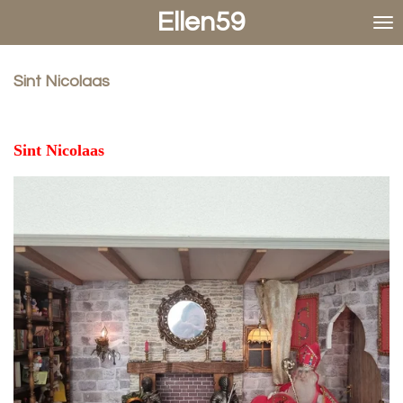
Ellen59
Ga
direct
naar
de
Sint Nicolaas
hoofdinhoud
Sint Nicolaas