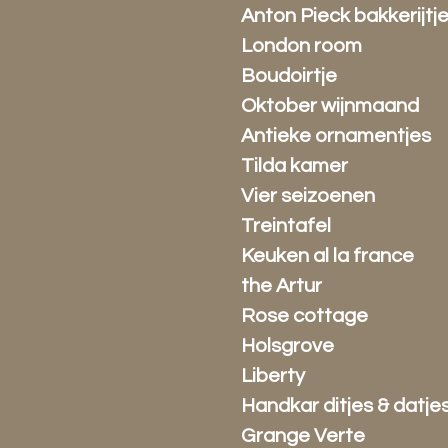
Anton Pieck bakkerijtj
London room
Boudoirtje
Oktober wijnmaand
Antieke ornamentjes
Tilda kamer
Vier seizoenen
Treintafel
Keuken al la france
the Artur
Rose cottage
Holsgrove
Liberty
Handkar ditjes & datje
Grange Verte