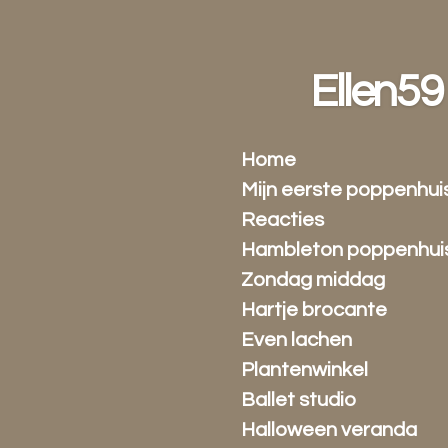
Ga
direct
naar
Ellen59
de
hoofdinhoud
Home
Mijn eerste poppenhui
Reacties
Hambleton poppenhui
Zondag middag
Hartje brocante
Even lachen
Plantenwinkel
Ballet studio
Halloween veranda