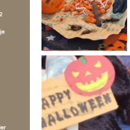
2
je
der