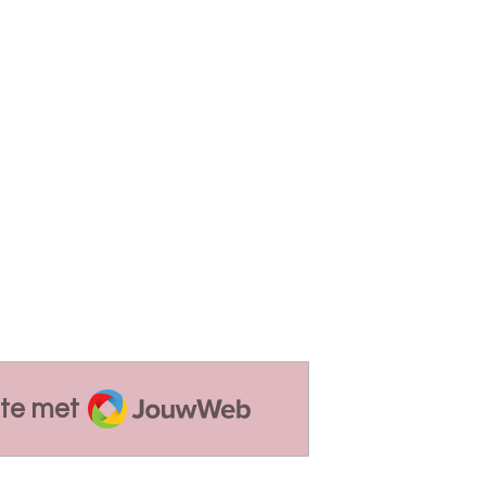
JouwWeb
te met