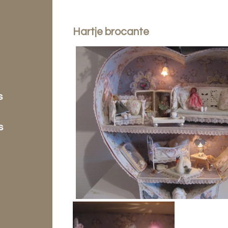
Hartje brocante
s
s