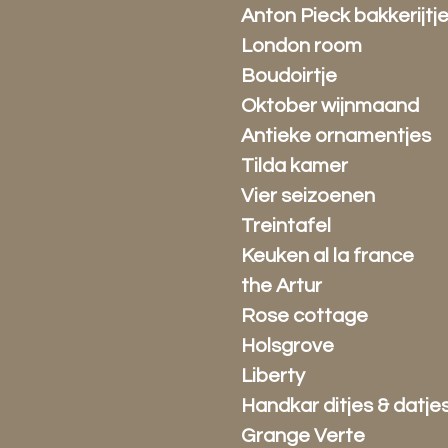
Anton Pieck bakkerijtj
London room
Boudoirtje
Oktober wijnmaand
Antieke ornamentjes
Tilda kamer
Vier seizoenen
Treintafel
Keuken al la france
the Artur
Rose cottage
Holsgrove
Liberty
Handkar ditjes & datje
Grange Verte