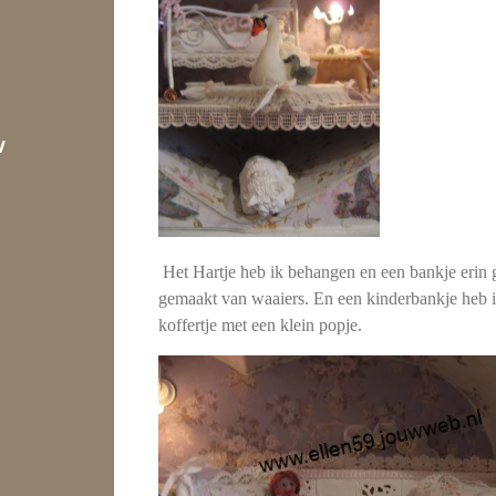
w
Het Hartje heb ik behangen en een bankje erin 
gemaakt van waaiers. En een kinderbankje heb ik
koffertje met een klein popje.