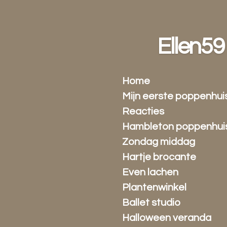
Ga
direct
naar
Ellen59
de
hoofdinhoud
Home
Mijn eerste poppenhui
Reacties
Hambleton poppenhui
Zondag middag
Hartje brocante
Even lachen
Plantenwinkel
Ballet studio
Halloween veranda