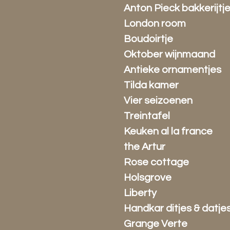
Anton Pieck bakkerijtj
London room
Boudoirtje
Oktober wijnmaand
Antieke ornamentjes
Tilda kamer
Vier seizoenen
Treintafel
Keuken al la france
the Artur
Rose cottage
Holsgrove
Liberty
Handkar ditjes & datje
Grange Verte