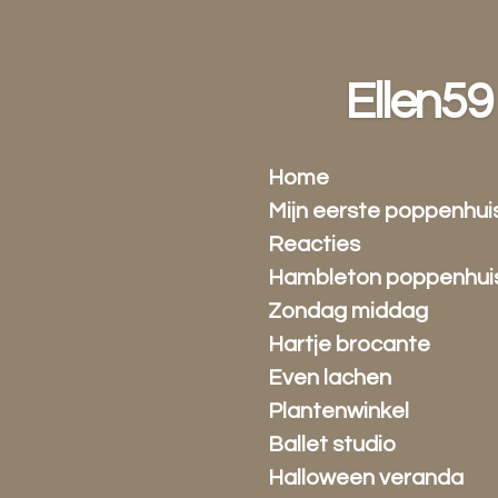
Ga
direct
naar
Ellen59
de
hoofdinhoud
Home
Mijn eerste poppenhui
Reacties
Hambleton poppenhui
Zondag middag
Hartje brocante
Even lachen
Plantenwinkel
Ballet studio
Halloween veranda